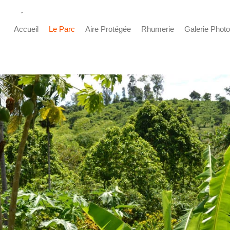
Accueil
Le Parc
Aire Protégée
Rhumerie
Galerie Phot