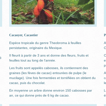
Cacaoyer, Cacaotier
P
Espèce tropicale du genre Theobroma à feuilles
A
persistantes, originaire du Mexique.
C
Il fleurit à partir de 3 ans et donne des fleurs, fruits et
C
é
feuilles tout au long de l'année.
e
p
Les fruits sont appelés cabosses, ils contiennent des
graines (les fèves de cacao) entourées de pulpe (le
A
mucilage). Une fois fermentées et torréfiées on obtient du
c
cacao, puis du chocolat.
l
En moyenne un arbre donne environ 150 cabosses par
L
an, ce qui donne près de 6 kg de cacao.
é